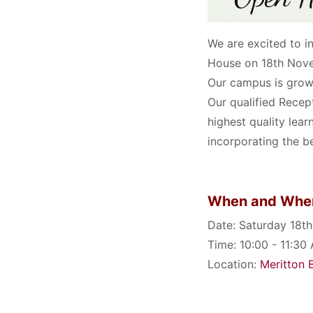
We are excited to i
House on 18th Nov
Our campus is growi
Our qualified Recep
highest quality lear
incorporating the b
When and Whe
Date: Saturday 18
Time: 10:00 - 11:30
Location:
Meritton B