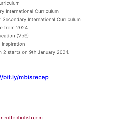
Search
urriculum
Search
for:
y International Curriculum
Secondary International Curriculum
e from 2024
cation (VbE)
 Inspiration
rm 2 starts on 9th January 2024.
//bit.ly/mbisrecep
erittonbritish.com