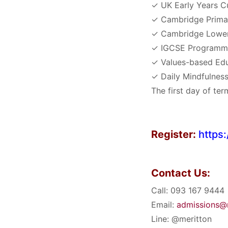
✓ UK Early Years C
✓ Cambridge Primar
✓ Cambridge Lower 
✓ IGCSE Programm
✓ Values-based Edu
✓ Daily Mindfulness
The first day of te
Register:
https:
Contact Us:
Call: 093 167 9444
Email:
admissions@m
Line: @meritton