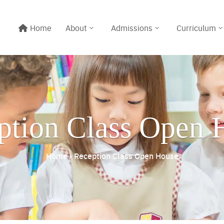
Home
About
Admissions
Curriculum
ption Class Open 
Home
›
Reception Class Open House
Line@:
@meritton