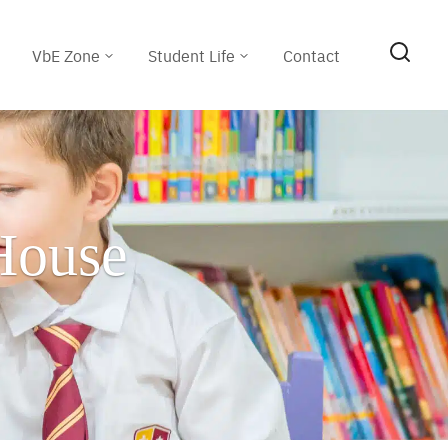
VbE Zone
Student Life
Contact
House